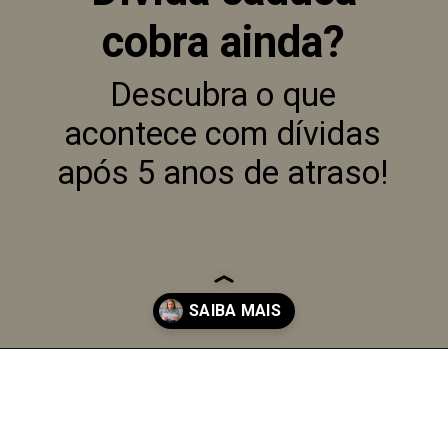
cobra ainda?
Descubra o que
acontece com dívidas
após 5 anos de atraso!
Opening
https://sousacruz.adv.br/blog/divida-caduca-posso-ser-cobrado-mesmo-assim-veja-a-verdade