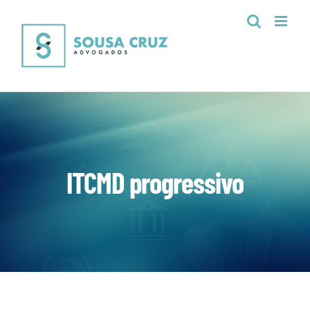
Ir
para
o
conteúdo
ITCMD progressivo